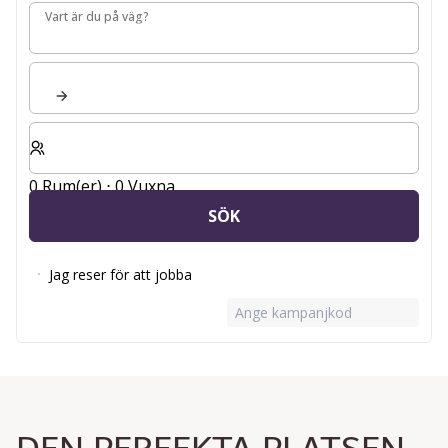
Vart är du på väg?
Vart är du på väg?
Välj antal rum och gäster för din vistelse
0 Rum(er) ⋅ 0 Vuxna
SÖK
Jag reser för att jobba
Ange kampanjkod