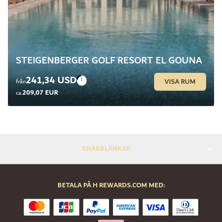
STEIGENBERGER GOLF RESORT EL GOUNA
241,34 USD
VISA RUM
från
209,07 EUR
ca.
SNABBLÄNKAR
BETALA PÅ H REWARDS.COM MED: