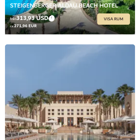
STEIGENBERGER ALDAU BEACH HOTEL
313,93 USD
VISA RUM
från
271,96 EUR
ca.