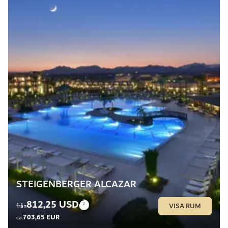
STEIGENBERGER ALCAZAR
812,25 USD
VISA RUM
från
703,65 EUR
ca.