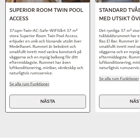
SUPERIOR ROOM TWIN POOL
STANDARD TV
ACCESS
MED UTSIKT ÖV
37sqm-Twin-AC-Safe-WiFiVårt 37 m²
Det rymliga 37 m² stor
stora Superior Room Twin Pool Access
tvåbäddsrummet har en
erbjuder en unik och hisnande utsikt över
Ras El Bar. Rummet är
Medelhavet. Rummet är bekvämt och
smakfullt inrett med v
smakfullt inrett med vackra konstverk på
väggarna och en mysig 
väggarna och en mysig balkong för ditt
eftermiddagste. Rumm
eftermiddagste. Rummet har även
luftkonditionering, min
luftkonditionering, minibar, värdeskåp och
naturligtvis rumsservic
naturligtvis rumsservice.
Se alla rum Funktioner
Se alla rum Funktioner
NÄSTA
NÄS