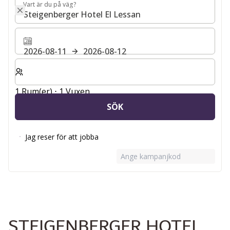
Vart är du på väg?
Vart är du på väg?
2026-08-11
2026-08-12
Välj antal rum och gäster för din vistelse
1 Rum(er) ⋅ 1 Vuxen
SÖK
Jag reser för att jobba
Ange kampanjkod
STEIGENBERGER HOTEL