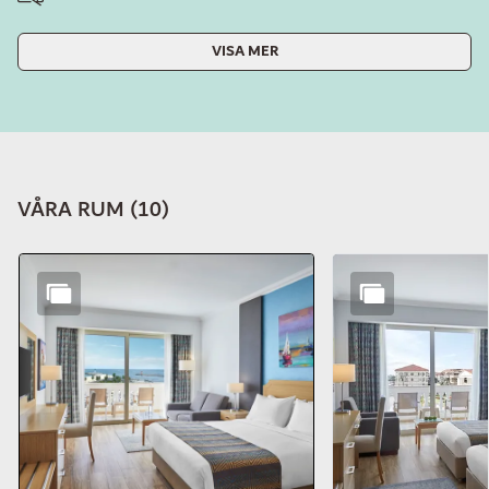
VISA MER
VÅRA RUM
(
10
)
Bild 1 av 10