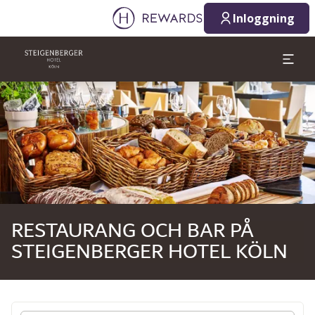
2026-08-08
2026-08-09
Inloggning
1 Rum(er) ⋅ 1 Vuxen
Bild 1 av 1
RESTAURANG OCH BAR PÅ
STEIGENBERGER HOTEL KÖLN