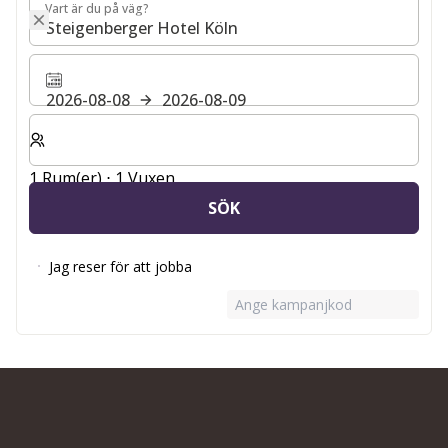
Vart är du på väg?
Vart är du på väg?
2026-08-08
2026-08-09
Välj antal rum och gäster för din vistelse
1 Rum(er) ⋅ 1 Vuxen
SÖK
Jag reser för att jobba
Ange kampanjkod