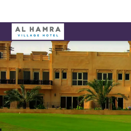
幻灯片1 of1