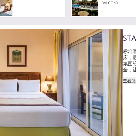
BALCONY
ST
标准
床，最
氛围
全，
查看所