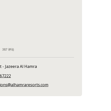
387
评论
t - Jazeera Al Hamra
67222
tions@alhamraresorts.com