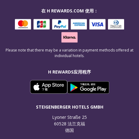
在 H REWARDS.COM 使用：
Please note that there may be a variation in payment methods offered at
individual hotels.
H REWARDS应用程序
STEIGENBERGER HOTELS GMBH
Lyoner Straße 25

60528 法兰克福

德国