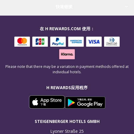
快速链接
在 H REWARDS.COM 使用：
Please note that there may be a variation in payment methods offered at
individual hotels.
H REWARDS应用程序
STEIGENBERGER HOTELS GMBH
Lyoner Straße 25
