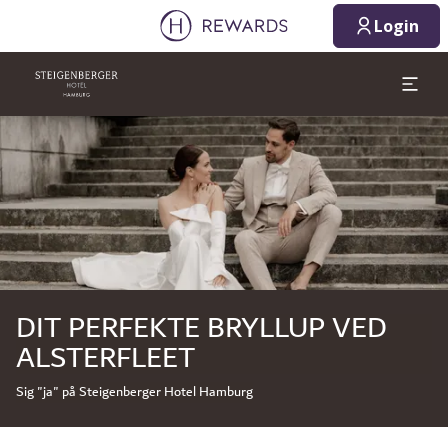
09.08.2026
10.08.2026
Login
1 Værelse(r) ⋅ 1 Voksen
Slide 1 af 1
DIT PERFEKTE BRYLLUP VED
ALSTERFLEET
Sig "ja" på Steigenberger Hotel Hamburg