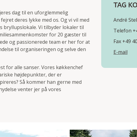
TAG KO
 jeres dag til en uforglemmelig
 fejret deres lykke med os. Og vi vil med
André Ste
bryllupslokale. Vi tilbyder lokaler til
Telefon +
familiesammenkomster for 20 gæster til
Fax +49 4
erede og passionerede team er her for at
endelse til organiseringen og selve den
E-mail
est for alle sanser. Vores køkkenchef
nariske højdepunkter, der er
inspireres? Så kommer han gerne med
nydelse venter jer på vores