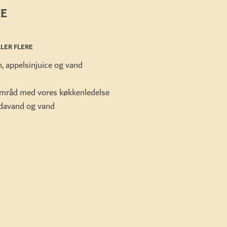
E
LER FLERE
 appelsinjuice og vand
samråd med vores køkkenledelse
odavand og vand