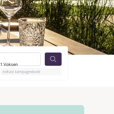
ISSE
⋅ 1 Voksen
Indtast kampagnekode