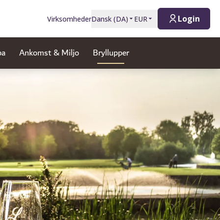
Login
Virksomheder
Dansk
(
DA
)
EUR
pa
Ankomst & Miljo
Bryllupper