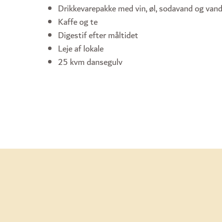
Drikkevarepakke med vin, øl, sodavand og van
Kaffe og te
Digestif efter måltidet
Leje af lokale
25 kvm dansegulv