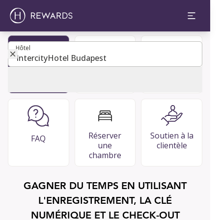
Hôtel
Hôtel
Devenir
Guide de
Restaurants
membre
l'invité
et bars Bars
Réserver
Soutien à la
FAQ
une
clientèle
chambre
GAGNER DU TEMPS EN UTILISANT
L'ENREGISTREMENT, LA CLÉ
NUMÉRIQUE ET LE CHECK-OUT