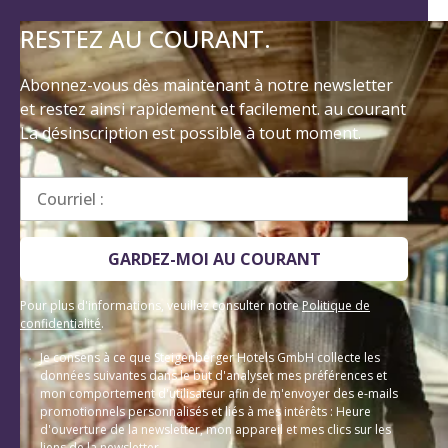
RESTEZ AU COURANT.
Abonnez-vous dès maintenant à notre newsletter
et restez ainsi rapidement et facilement. au courant
La désinscription est possible à tout moment.
Courriel :
GARDEZ-MOI AU COURANT
Pour plus d'informations, veuillez consulter notre
Politique de
confidentialité
.
Je consens à ce que Steigenberger Hotels GmbH collecte les
données suivantes dans le but d'analyser mes préférences et
mon comportement d'utilisateur afin de m'envoyer des e-mails
promotionnels personnalisés et liés à mes intérêts : Heure
d'ouverture de la newsletter, mon appareil et mes clics sur les
liens de la newsletter.