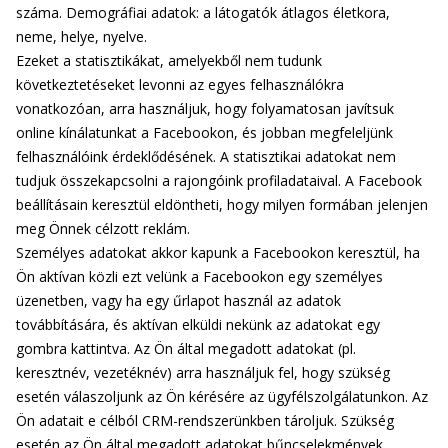
száma. Demográfiai adatok: a látogatók átlagos életkora,
neme, helye, nyelve.
Ezeket a statisztikákat, amelyekből nem tudunk
következtetéseket levonni az egyes felhasználókra
vonatkozóan, arra használjuk, hogy folyamatosan javítsuk
online kínálatunkat a Facebookon, és jobban megfeleljünk
felhasználóink érdeklődésének. A statisztikai adatokat nem
tudjuk összekapcsolni a rajongóink profiladataival. A Facebook
beállításain keresztül eldöntheti, hogy milyen formában jelenjen
meg Önnek célzott reklám.
Személyes adatokat akkor kapunk a Facebookon keresztül, ha
Ön aktívan közli ezt velünk a Facebookon egy személyes
üzenetben, vagy ha egy űrlapot használ az adatok
továbbítására, és aktívan elküldi nekünk az adatokat egy
gombra kattintva. Az Ön által megadott adatokat (pl.
keresztnév, vezetéknév) arra használjuk fel, hogy szükség
esetén válaszoljunk az Ön kérésére az ügyfélszolgálatunkon. Az
Ön adatait e célból CRM-rendszerünkben tároljuk. Szükség
esetén az Ön által megadott adatokat bűncselekmények