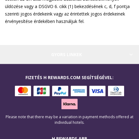
üldözése vagy a DSGVO 6. cikk (1) bekezdésének c, d, f pontja
szerinti jogos érdekeink vagy az érintettek jogos érdekeinek
érvényesítése érdekében használjuk fel.
GYORS LINKEK
FIZETÉS H REWARDS.COM SEGÍTSÉGÉVEL:
Please note that there may be a variation in payment methods offered at
individual hotels.
H REWARDS APP