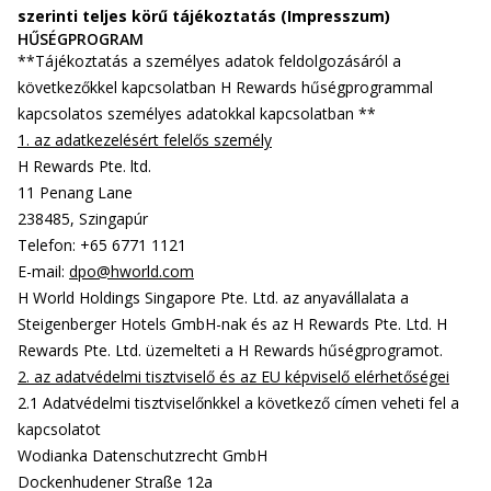
szerinti teljes körű tájékoztatás (Impresszum)
HŰSÉGPROGRAM
**Tájékoztatás a személyes adatok feldolgozásáról a
következőkkel kapcsolatban H Rewards hűségprogrammal
kapcsolatos személyes adatokkal kapcsolatban **
1. az adatkezelésért felelős személy
H Rewards Pte. ltd.
11 Penang Lane
238485, Szingapúr
Telefon: +65 6771 1121
E-mail:
dpo@hworld.com
H World Holdings Singapore Pte. Ltd. az anyavállalata a
Steigenberger Hotels GmbH-nak és az H Rewards Pte. Ltd. H
Rewards Pte. Ltd. üzemelteti a H Rewards hűségprogramot.
2. az adatvédelmi tisztviselő és az EU képviselő elérhetőségei
2.1 Adatvédelmi tisztviselőnkkel a következő címen veheti fel a
kapcsolatot
Wodianka Datenschutzrecht GmbH
Dockenhudener Straße 12a