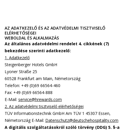
AZ ADATKEZELŐ ÉS AZ ADATVÉDELMI TISZTVISELŐ
ELÉRHETŐSÉGEI
WEBOLDAL ÉS ALKALMAZÁS
Az általános adatvédelmi rendelet 4. cikkének (7)
bekezdése szerinti adatkezelő:
1. Adatkezelő
Steigenberger Hotels GmbH
Lyoner Straße 25
60528 Frankfurt am Main, Németország
Telefon: +49 (0)69 66564-460
Fax: +49 (0)69 66564-888
E-Mail:
service@hrewards.com
2. Az adatvédelmi tisztviselő elérhetőségei
TÜV Informationstechnik GmbH Am TÜV 1 45307 Essen,
Németország E-Mail:
Datenschutz@deutschehospitality.com
A digitális szolgáltatásokról szóló törvény (DDG) 5. §-a