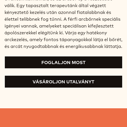
válik. Egy tapasztalt terapeutánk által végzett
kényeztető kezelés után azonnal fiatalabbnak és
élettel telibbnek fog tűnni. A férfi arcbőrnek speciális
igényei vannak, amelyeket speciálisan kifejlesztett
ápolószerekkel elégítünk ki. Várja egy hatékony
arckezelés, amely fontos tápanyagokkal látja el bőrét,
és arcát nyugodtabbnak és energikusabbnak láttatja.
FOGLALJON MOST
VÁSÁROLJON UTALVÁNYT