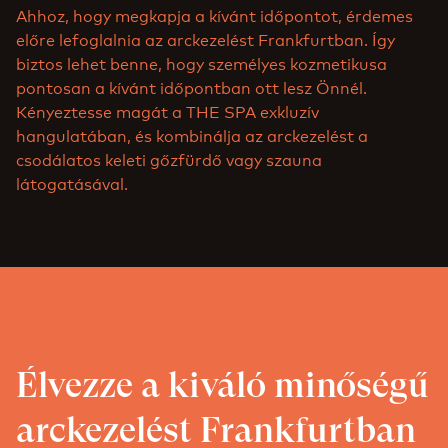
Ahhoz, hogy megkapja a kívánt időpontot, érdemes
előre lefoglalnia az arckezelést Frankfurtban. Így
biztos lehet benne, hogy személyes kozmetikusa
pontosan a kívánt időpontban ott lesz Önnél.
Kényeztesse magát a THE SPA exkluzív
hangulatában, és kombinálja az arckezelést a
csodálatos keleti gőzfürdő vagy szauna
látogatásával.
Élvezze a kiváló minőségű
arckezelést Frankfurtban