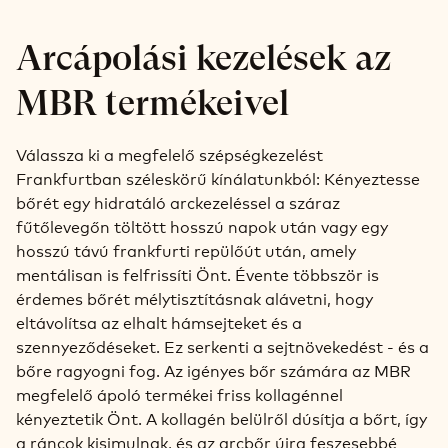
Arcápolási kezelések az
MBR termékeivel
Válassza ki a megfelelő szépségkezelést
Frankfurtban széleskörű kínálatunkból: Kényeztesse
bőrét egy hidratáló arckezeléssel a száraz
fűtőlevegőn töltött hosszú napok után vagy egy
hosszú távú frankfurti repülőút után, amely
mentálisan is felfrissíti Önt. Évente többször is
érdemes bőrét mélytisztításnak alávetni, hogy
eltávolítsa az elhalt hámsejteket és a
szennyeződéseket. Ez serkenti a sejtnövekedést - és a
bőre ragyogni fog. Az igényes bőr számára az MBR
megfelelő ápoló termékei friss kollagénnel
kényeztetik Önt. A kollagén belülről dúsítja a bőrt, így
a ráncok kisimulnak, és az arcbőr újra feszesebbé