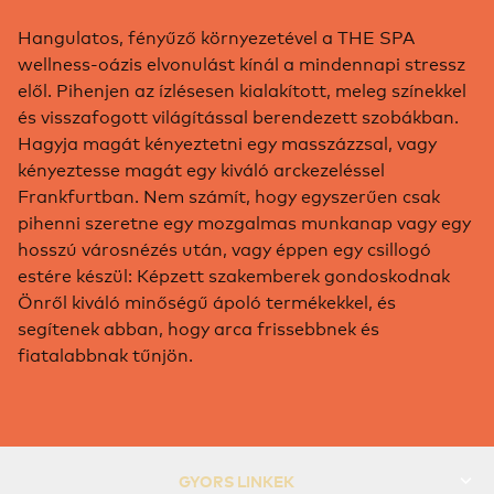
Hangulatos, fényűző környezetével a THE SPA
wellness-oázis elvonulást kínál a mindennapi stressz
elől. Pihenjen az ízlésesen kialakított, meleg színekkel
és visszafogott világítással berendezett szobákban.
Hagyja magát kényeztetni egy masszázzsal, vagy
kényeztesse magát egy kiváló arckezeléssel
Frankfurtban. Nem számít, hogy egyszerűen csak
pihenni szeretne egy mozgalmas munkanap vagy egy
hosszú városnézés után, vagy éppen egy csillogó
estére készül: Képzett szakemberek gondoskodnak
Önről kiváló minőségű ápoló termékekkel, és
segítenek abban, hogy arca frissebbnek és
fiatalabbnak tűnjön.
GYORS LINKEK