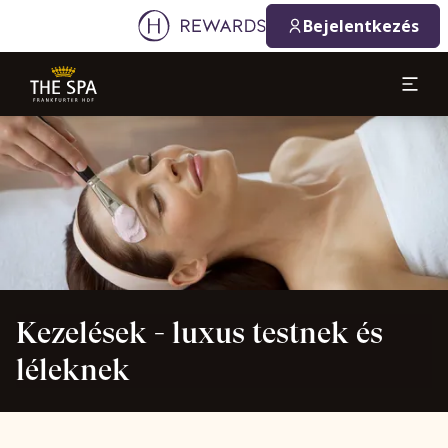
Bejelentkezés
Dia: 1 of 1
Kezelések - luxus testnek és
léleknek