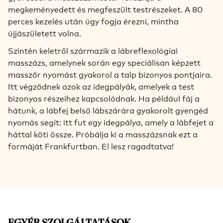
megkeményedett és megfeszült testrészeket. A 80
perces kezelés után úgy fogja érezni, mintha
újjászületett volna.
Szintén keletről származik a lábreflexológiai
masszázs, amelynek során egy speciálisan képzett
masszőr nyomást gyakorol a talp bizonyos pontjaira.
Itt végződnek azok az idegpályák, amelyek a test
bizonyos részeihez kapcsolódnak. Ha például fáj a
hátunk, a lábfej belső lábszárára gyakorolt gyengéd
nyomás segít: itt fut egy idegpálya, amely a lábfejet a
háttal köti össze. Próbálja ki a masszázsnak ezt a
formáját Frankfurtban. El lesz ragadtatva!
EGYÉB SZOLGÁLTATÁSOK