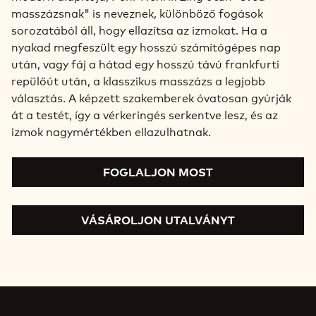
masszázsnak" is neveznek, különböző fogások
sorozatából áll, hogy ellazítsa az izmokat. Ha a
nyakad megfeszült egy hosszú számítógépes nap
után, vagy fáj a hátad egy hosszú távú frankfurti
repülőút után, a klasszikus masszázs a legjobb
választás. A képzett szakemberek óvatosan gyúrják
át a testét, így a vérkeringés serkentve lesz, és az
izmok nagymértékben ellazulhatnak.
FOGLALJON MOST
VÁSÁROLJON UTALVÁNYT