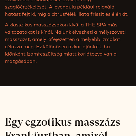
szaglóérzékelését. A levendula például relaxáló
hatást fejt ki, míg a citrusfélék illata frissít és élénkít.
A klasszikus masszázsokon kívül a THE SPA más
változatokat is kínál. Nálunk élvezheti a mélyszöveti
masszázst, amely kifejezetten a mélyebb izmokat
célozza meg. Ez különösen akkor ajánlott, ha
időnként izomfeszültség miatt korlátozva van a
mozgásában.
Egy egzotikus masszázs
Frankfurtban, amiről