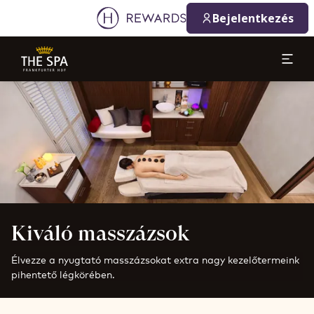
Bejelentkezés
Dia: 1 of 1
Kiváló masszázsok
Élvezze a nyugtató masszázsokat extra nagy kezelőtermeink
pihentető légkörében.