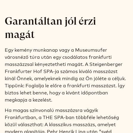
Garantáltan jól érzi
magát
Egy kemény munkanap vagy a Museumsufer
városnéző túra után egy csodálatos frankfurti
masszázzsal kényeztetheti magát. A Steigenberger
Frankfurter Hof SPA-ja számos kiváló masszázst
kínál Önnek, amelyeknek mindig az Ön jóléte a céljuk.
Tippünk: Foglalja le előre a frankfurti masszázst. Így
biztos lehet benne, hogy a kívánt időpontban
megkapja a kezelést.
Ha magas színvonalú masszázsra vágyik
Frankfurtban, a THE SPA-ban többféle lehetőség
közül választhat: A klasszikus masszázs, amelyet
modern alapítója, Pehr Henrik Ling után "svéd