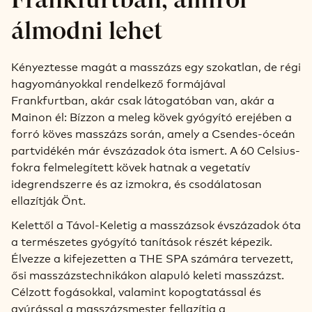
álmodni lehet
Kényeztesse magát a masszázs egy szokatlan, de régi
hagyományokkal rendelkező formájával
Frankfurtban, akár csak látogatóban van, akár a
Mainon él: Bízzon a meleg kövek gyógyító erejében a
forró köves masszázs során, amely a Csendes-óceán
partvidékén már évszázadok óta ismert. A 60 Celsius-
fokra felmelegített kövek hatnak a vegetatív
idegrendszerre és az izmokra, és csodálatosan
ellazítják Önt.
Kelettől a Távol-Keletig a masszázsok évszázadok óta
a természetes gyógyító tanítások részét képezik.
Élvezze a kifejezetten a THE SPA számára tervezett,
ősi masszázstechnikákon alapuló keleti masszázst.
Célzott fogásokkal, valamint kopogtatással és
gyúrással a masszázsmester fellazítja a