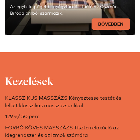
Az egyik legrégebbi gyógyfürdő rituálé az Oszmán
Birodalomból származik.
BŐVEBBEN
Kezelések
KLASSZIKUS MASSZÁZS Kényeztesse testét és
lelkét klasszikus masszázsunkkal
129 €/ 50 perc
FORRÓ KÖVES MASSZÁZS Tiszta relaxáció az
idegrendszer és az izmok számára