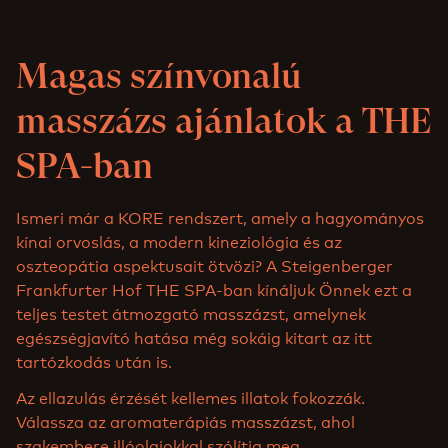
Magas színvonalú
masszázs ajánlatok a THE
SPA-ban
Ismeri már a KORE rendszert, amely a hagyományos
kínai orvoslás, a modern kineziológia és az
oszteopátia aspektusait ötvözi? A Steigenberger
Frankfurter Hof THE SPA-ban kínáljuk Önnek ezt a
teljes testet átmozgató masszázst, amelynek
egészségjavító hatása még sokáig kitart az itt
tartózkodás után is.
Az ellazulás érzését kellemes illatok fokozzák.
Válassza az aromaterápiás masszázst, ahol
szakembere illóolajokkal szólítja meg