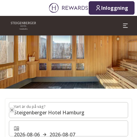
2026-08-06
2026-08-07
Inloggning
1 Rum(er) ⋅ 1 Vuxen
Bild 1 av 1
Vart är du på väg?
Vart är du på väg?
2026-08-06
2026-08-07