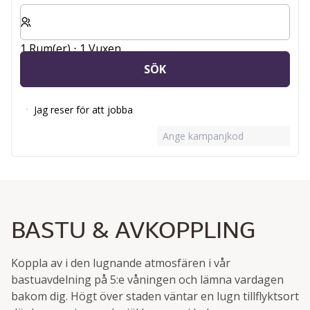
Välj antal rum och gäster för din vistelse
1 Rum(er) ⋅ 1 Vuxen
SÖK
Jag reser för att jobba
Ange kampanjkod
BASTU & AVKOPPLING
Koppla av i den lugnande atmosfären i vår
bastuavdelning på 5:e våningen och lämna vardagen
bakom dig. Högt över staden väntar en lugn tillflyktsort