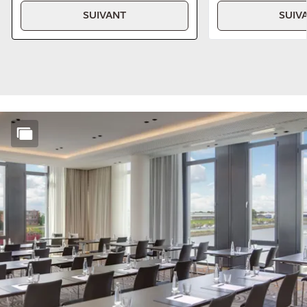
SUIVANT
SUIV