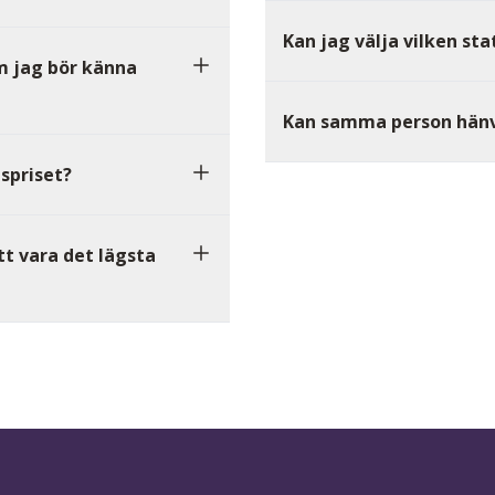
Kan jag välja vilken stat
m jag bör känna
Kan samma person hänv
spriset?
t vara det lägsta