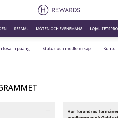
DEN
RESMÅL
MÖTEN OCH EVENEMANG
LOJALITETSPR
h lösa in poäng
Status och medlemskap
Konto
OGRAMMET
Hur förändras förmånen
medlemmar på Gold och