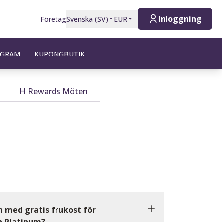
Inloggning
Företag
Svenska
(
SV
)
EUR
OGRAM
KUPONGBUTIK
H Rewards Möten
 med gratis frukost för
 Platinum?