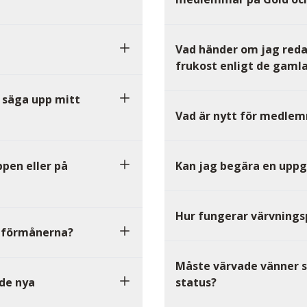
Vad händer om jag reda
frukost enligt de gaml
g säga upp mitt
Vad är nytt för medlem
pen eller på
Kan jag begära en uppg
Hur fungerar värvnin
er förmånerna?
Måste värvade vänner st
 de nya
status?